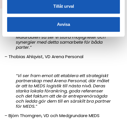
lokala kontor i runt om Mälardalen.
Tillåt urval
“Arena Personal ser fram emot att bli MEDS
Avvisa
nya driftpartner. Då vi idag är ett av det
marknadsledande bolaget inom logistik i
Mälardalen så ser vi stora möjligheter och
synergier med detta samarbete för båda
parter.”
– Thobias Ahlqvist, VD Arena Personal
“Vi ser fram emot att etablera ett strategiskt
partnerskap med Arena Personal, där målet
är att ta MEDS logistik till nästa nivå. Deras
starka lokala förankring, goda referenser
och det faktum att de är entreprenörsägda
och ledda gör dem till en särskilt bra partner
för MEDS.”
– Björn Thorngren, VD och Medgrundare MEDS