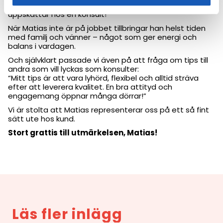
alltid redo att hjälpa till”. Tre starka egenskaper vi
uppskattar hos en konsult!
När Matias inte är på jobbet tillbringar han helst tiden
med familj och vänner – något som ger energi och
balans i vardagen.
Och självklart passade vi även på att fråga om tips till
andra som vill lyckas som konsulter:
“Mitt tips är att vara lyhörd, flexibel och alltid sträva
efter att leverera kvalitet. En bra attityd och
engagemang öppnar många dörrar!”
Vi är stolta att Matias representerar oss på ett så fint
sätt ute hos kund.
Stort grattis till utmärkelsen, Matias!
Läs fler inlägg