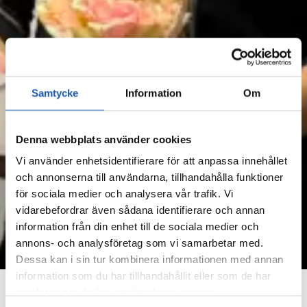
Samtycke
Information
Om
Denna webbplats använder cookies
Vi använder enhetsidentifierare för att anpassa innehållet
och annonserna till användarna, tillhandahålla funktioner
för sociala medier och analysera vår trafik. Vi
vidarebefordrar även sådana identifierare och annan
information från din enhet till de sociala medier och
annons- och analysföretag som vi samarbetar med.
Dessa kan i sin tur kombinera informationen med annan
information som du har tillhandahållit eller som de har
Publicerat:
24/11/2025
samlat in när du har använt deras tjänster.
Månadens konsult